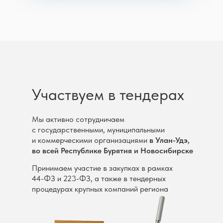
Театр кукол
ООО «Капитал МС»
«Ульгэр»
Филиал ООО «Капитал МС» в РБ
Работы выполняются на высоком
Участвуем в тендерах
сотрудничет с клининговой компанией
уровне. Ответственный, оперативный
«КЛИНИНГ-prof» с марта 2018 года.
и вежливый персонал — одно
За период нашего сотрудничетва услуги
Мы активно сотрудничаем
из достоинств этой компании
оказываются на хорошем
с государственными, муниципальными
профессиональном уровне
и коммерческими организациями
в Улан-Удэ,
во всей Республике Бурятия и Новосибирске
ОФИЦИАЛЬНЫЙ БЛАНК ОТЗЫВА
ОФИЦИАЛЬНЫЙ БЛАНК ОТЗЫВА
Принимаем участие в закупках в рамках
44-ФЗ и 223-ФЗ, а также в тендерных
процедурах крупных компаний региона